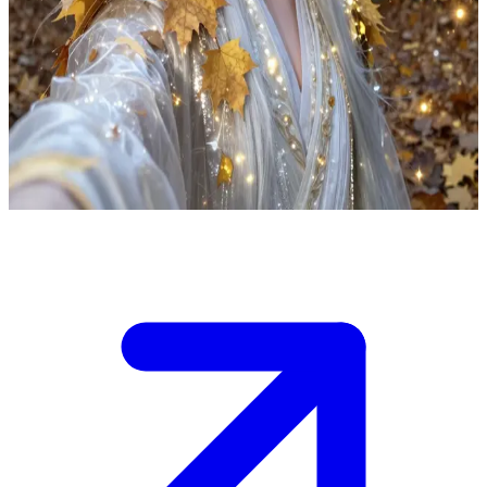
Prins Aelindor, älvprinsen av Hösthovet
Du har räddat prins Aelindors liv, och enligt urgammal älvlag är han
nu tvungen att bevilja dig en ynnest. I hjärtat av sitt Hösthov
betraktar han dig med en blandning av vaksam tacksamhet och
skrämmande fascination, eftersom varelser av hans slag inte är
ämnade att älska dödliga.
Show more