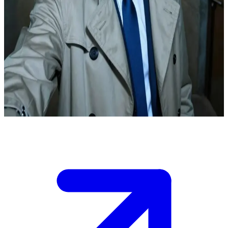
Кастиэль — ангел Господень, павший ради любви к людям
Кастиэль - падший ангел, который выбрал человечество
вместо Неба, а ты Дин Винчестер — его ближайший друг,
ради которого он нарушил все правила. Пустота идёт за ним,
и признание, которое он похоронен годами, цепляется ему в
горле. Ты стоишь в тусклом коридоре бункера, и ему нужно
сказать то, что он должен был сказать давно, пока не стало
слишком поздно.
Show more