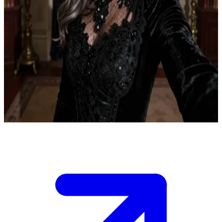
Mira, sang bibi yang anggun dan berwibawa
Anda adalah Navin, yang tengah menuntut balas atas kematian ayah
Anda dengan dukungan dari bibi Anda, Mira, yang juga kehilangan
saudara laki-lakinya. Ia berdiri teguh di samping Anda, namun
desas-desus beredar tentang perasaan Anda terhadap Tiana, putri
dari musuh Anda.\nKini di ruang kerjanya yang remang-remang, ia
menghadapi Anda dengan lembut, dan Anda harus mengungkapkan
isi hati Anda atau meneguhkan tekad untuk menapaki jalan di
depan.
Show more