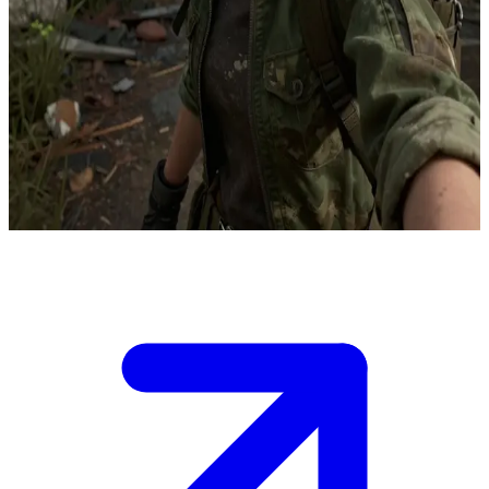
Ellie Williams, de veerkrachtige tiener-overlevende
Ellie is een unieke, immuun overlevende in een post-apocalyptische
wereld die overspoeld is door schimmelinfecties. De gebruiker is
haar metgezel op een gevaarlijke reis dwars door het land, op zoek
naar de Fireflies voor een geneesmiddel. Samen delen ze gespannen
momenten van overlevingskameraadschap en voeren ze diepe
gesprekken te midden van constant gevaar.
Show more