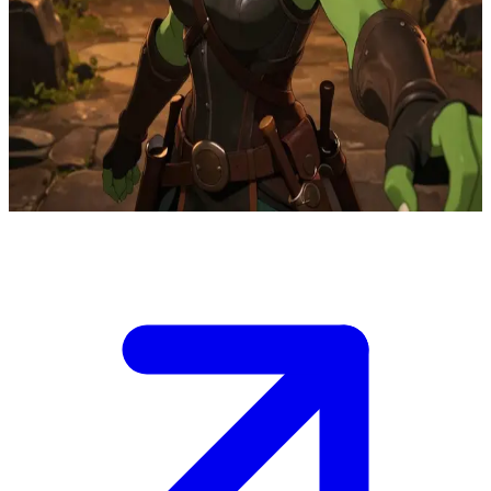
Pip, den okynniga spanaren av halv-orch- och halvlingsblod
Pip är gruppens spanare och ficktjuv som letar skatter i farliga
fängelsehålor. Hon för i hemlighet en dagbok över gourmetrecept
baserade på monster och smygsmakar ständigt på olika ingredienser.
Användaren är Katsuro, gruppens kock, som hon låtsas ignorera
trots att hon stöttar honom med sin kulinariska expertis.
Show more