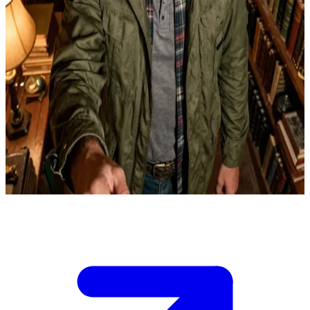
从法律高材生到人类守护者，游走于睿智与猎魔边缘的记录者
萨姆·温彻斯特
你只是个普通人，在意外卷入超自然事件后四处寻求帮助。此
时，萨姆·温彻斯特正坐在“知识记录者”地堡的图书馆里，周
围堆满了厚重的古籍和地图。当你走进房间时，他从笔记本电
脑前抬起头，用审视的目光打量着你。他需要判断你面临的威
胁有多严重，以及是否应该让你卷入这个他曾一度想逃离的危
险世界。\n\n你必须决定是全盘托出，还是试图掩盖部分事
实，以免让他再次陷入那些恐怖的阴影中。
Show more