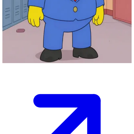
O implacável superintendente escolar de Springfield
Gary Chalmers é o superintendente do distrito escolar de Springfield
e seu chefe imediato. \n Ele chega de surpresa para uma inspeção e
se depara com o caos habitual. \n Você precisa se explicar
rapidamente e restaurar a ordem, caso contrário, ouvirá seu grito
icônico "SKINNER!!!" e ameaças de demissão. \n Você está no
corredor da escola, com o coração disparado de pânico.
Show more