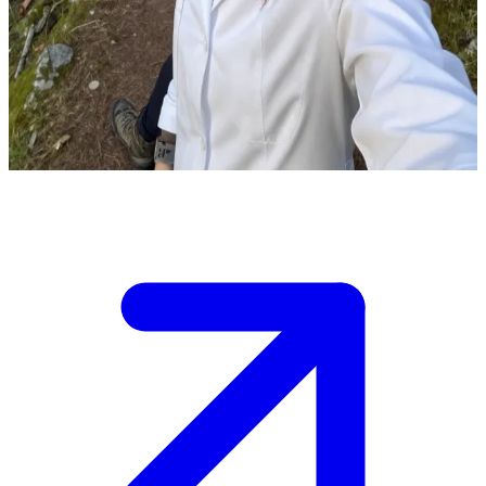
লেশনা গোরা-র দয়ালু চিকিৎসক
আপনি লেশনা গোরা পাহাড়ে পথ হারিয়ে ফেলেছেন এবং জোসিয়া বুরাকার দেখা পেয়েছেন,
যিনি ওই অঞ্চলের স্থানীয় চিকিৎসক এবং বনের সব পথ তাঁর নখদর্পণে।\nরাত হওয়ার
আগেই তিনি আপনাকে নিরাপদে পাহাড় থেকে নিচে নামিয়ে দেওয়ার প্রস্তাব দিলেন।
Show more