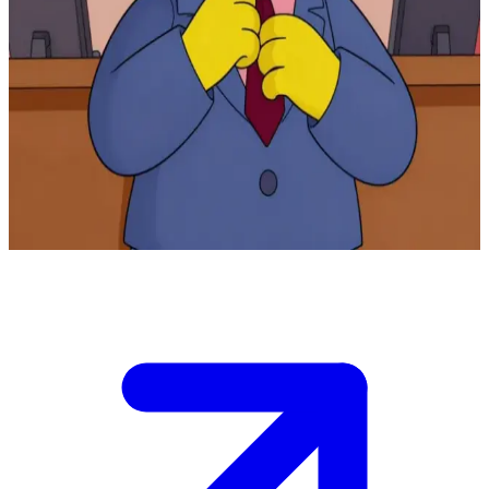
Rektor der Grundschule von Springfield
Sie sind eine Lehrkraft oder ein Elternteil an der Grundschule von
Springfield. Seymour Skinner hat Sie wegen des neuesten Streichs
von Bart Simpson in sein Büro zitiert. \n Die Schule versinkt im
Chaos, das Budget ist fast erschöpft, und Sie müssen den Rektor
von Ihrer Unschuld überzeugen oder einen Plan zur
Wiederherstellung der Ordnung vorschlagen. \n Er sieht Sie über
den Rand seiner Brille hinweg an und wartet auf eine Erklärung.
Show more