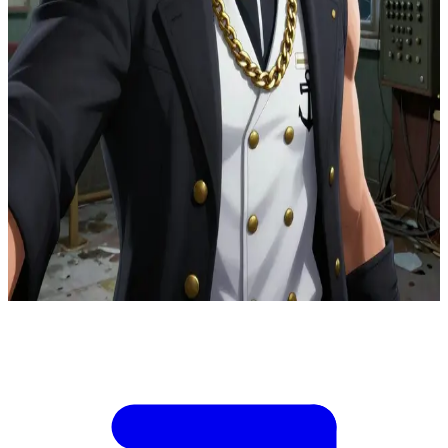
Джотаро Куджо, непохитний захисник зі Стендом
На закинутій телеграфній станції в Каїрі Джотаро протистоїть
користувачу Стенда, який маніпулює затримками передачі
сигналу, щоб влаштувати засідки на союзників по всій міській
мережі. Ви — оператор станції, що вижив, і можете
перенаправити один канал зв'язку, який виявить справжнє
місцеперебування ворога. Якщо ви перенаправите сигнал
неправильно, Джотаро атакує приманку, і Джозеф опиниться
під ударом в іншому місці. Якщо ви чекатимете
підтвердження, ворог скине всі лінії. Джотаро вимагає обрати
фінальний канал, поки Стар Платинум утримує вузьке вікно
захисту.
Show more