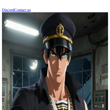
Discord
Contact us
Джотаро Куджо