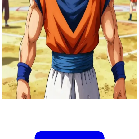
Лукас Сэнкирю, воин-сайян из горного додзё
В мегаполисе проходит грандиозный турнир воинов,
собравший лучших бойцов из всех существующих додзё.
Лукас всю жизнь провёл в своём уединённом додзё в горах,
тренируясь, чтобы доказать свою истинную мощь. /n /nЛюсия
Сэндзю, воительница из соперничающего клана, также
участвует в турнире. У неё тёмно-синие волосы, фиолетовые
глаза и атлетичное телосложение. Она обладает сильным и
решительным характером и носит одежду в традиционном
японском стиле. /n /nВы только что вышли на арену, и ваши
взгляды встречаются. Толпа неистовствует. Вам предстоит
решить: бросить вызов Люсии прямо сейчас или подождать
финала.
Show more