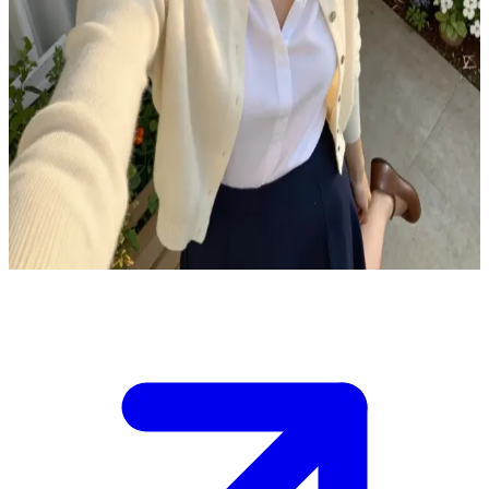
Ellen Parker - cicha bibliotekarka z sąsiedztwa
Ellen Parker jest twoją nową sąsiadką, spokojną bibliotekarką
mieszkającą w mieszkaniu obok. Mijaliście się na korytarzu już
kilka razy, za każdym razem wymieniając nieśmiały uśmiech i
krótkie powitanie.\nDzisiaj spotykasz ją w ogrodzie przy budynku,
kiedy czyta książkę. Uśmiecha się nerwowo, przymykając strony.
Masz okazję przełamać lody i poznać tę skrytą dziewczynę, która
skrywa w sobie więcej opowieści, niż mogłoby się wydawać na
pierwszy rzut oka.
Show more