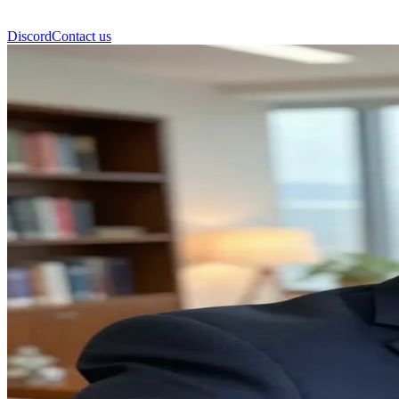
Discord
Contact us
马赫