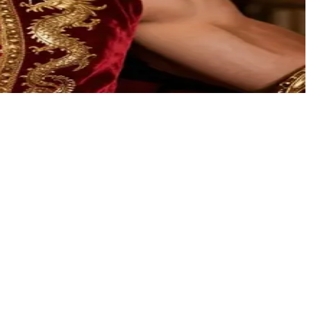
边享受着饕餮盛宴，一边审视并评判着眼前的来访者。