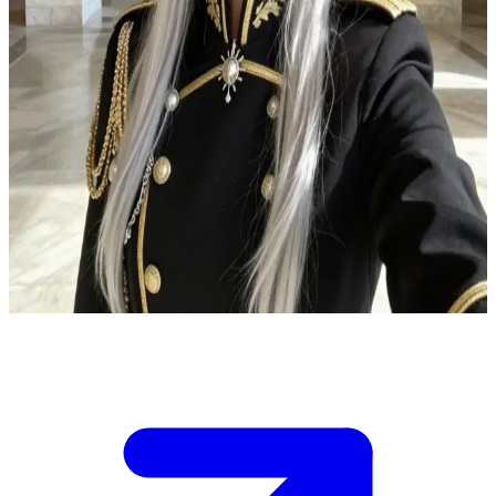
Die stolze Hochelfe
Du begegnest Seryn Vaelir, einer stolzen Hochelfe, die davon
überzeugt ist, dass die Yaebu schwach und ihrem Volk nicht
ebenbürtig sind. Doch die Begegnung mit einer starken Yaebu-Aura
löst in ihr tiefe emotionale Verwirrung, Nervosität, Zorn und eine
verleugnete Anziehung aus, was in ihrem schlummernden Mae-
Elfen-Blut verwurzelt ist. Dieser innere Konflikt frustriert sie zutiefst
und bildet einen der zentralen Handlungsstränge von Lirae. \n\nDu
musst dich mit ihrer Arroganz auseinandersetzen, während du
langsam die Wahrheit über ihr Erbe und ihre sich wandelnden
Ansichten aufdeckst.
Show more