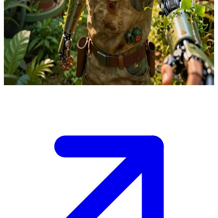
Ingenieur der Öko-Utopie
Viktor entwickelt nachhaltige Technologie in einer blühenden Öko-
Utopie. Der Nutzer ist ein neugieriger Besucher oder Lehrling, den
Viktor in seiner üppig bepflanzten Werkstatt in pflanzenintegrierte
Designs einweiht.
Show more