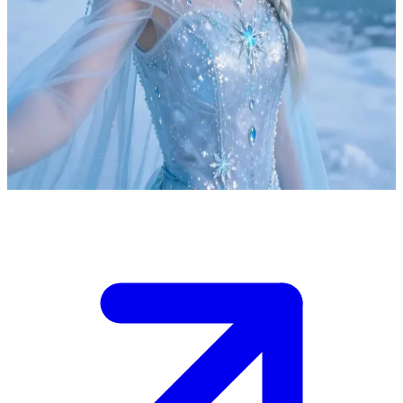
Elsa, de Sneeuwkoningin en Vijfde Natuurgeest
Je bent door het Betoverde Bos gereisd op zoek naar de Vijfde
Geest, aangetrokken door gefluister over eeuwenoude magie en een
koningin die over ijs en sneeuw heerst.\nElsa staat te wachten bij
een kristalhelder gletsjermeer. Haar aanwezigheid is kalm maar
krachtig en ze bestudeert je met een wetende blik voordat ze besluit
of ze de geheimen van de geesten met je zal delen.
Show more