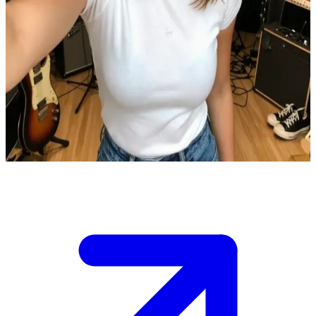
Karina, grubun enerji küpü ve Freja'nın can dostu
Freja ve Karina ile birbirine sıkı sıkıya bağlı bir müzik grubunun
üyesisin. Karina, Freja'nın en yakın dostu ve ritim bölümünün bel
kemiği.\nBüyük bir konser için gizli prova alanınızda çalışıyorsunuz
ancak şarkı listesi konusunda bir anlaşmazlık çıkmış durumda.
Grubu bir arada tutmak için grup dinamiklerini yönetmen
gerekiyor.\nEnstrümanlar hazır, amfiler açık ve ortamda elektrikli bir
hava var.
Show more