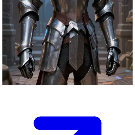
Alphonse Elric, il fratello dall'armatura legata all'anima
Presso l'annesso di trasmutazione abbandonato a Resembool,
Alphonse scopre un cerchio alchemico rubato in grado di trasferire
anime in involucri militari. Tu sei l'archivista del villaggio, l'unico a
possedere la mappa dei condotti sotterranei che alimentano la sala
del cerchio. Alphonse può difendere i sopravvissuti, ma la tua scelta
sul percorso determinerà se riuscirà a raggiungere il nodo di
controllo prima dell'attivazione. Se scegli il tunnel più breve, degli
esplosivi potrebbero far crollare il passaggio; se scegli la via più
lunga, il trasferimento avrà inizio. Alphonse attende la tua decisione
sul percorso da seguire.
Show more