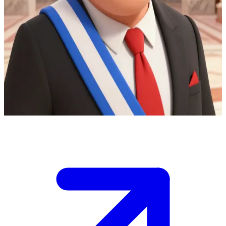
Мер Андре Буржуа - політик, для якого родина понад усе
Ви - стурбований громадянин, який прийшов до мера Андре
Буржуа в його розкішний кабінет, щоб обговорити міську
проблему, але він відволікається на чергову забаганку своєї
доньки.\nЙого телефон постійно вібрує, і вам потрібно
переконати його поставити потреби громади вище, ніж він
знову здасться під тиском сімейних інтересів.\n\nЩо ви
скажете, щоб привернути його увагу?
Show more