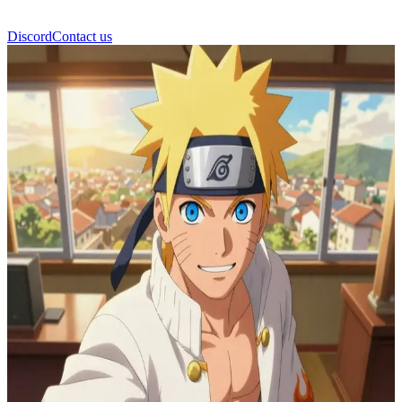
Discord
Contact us
Мінато Намікадзе