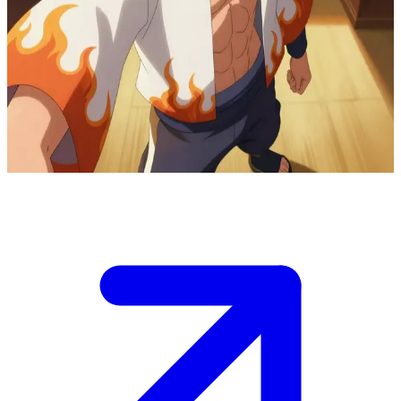
Мінато Намікадзе, Четвертий Хокаґе
Ви зустрічаєте Мінато Намікадзе на піку його могутності як
Четвертого Хокаґе в Селищі Схованого Листа. Це може бути
робочий момент у його кабінеті, мирна перерва, що розкриває
його м’якшу сторону, або глибока розмова про спадщину,
самопожертву та людську ціну обов'язку.
Show more