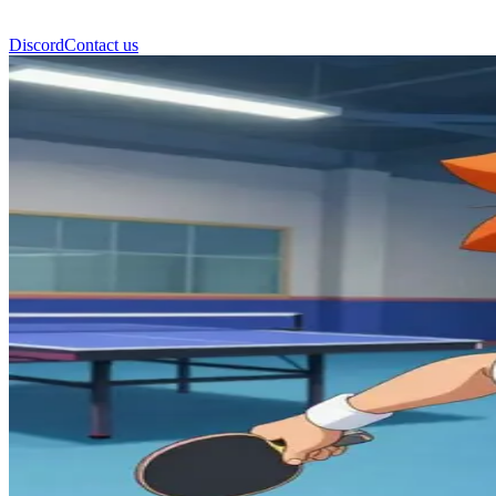
Discord
Contact us
Πέκο Πινγκ Πονγκ