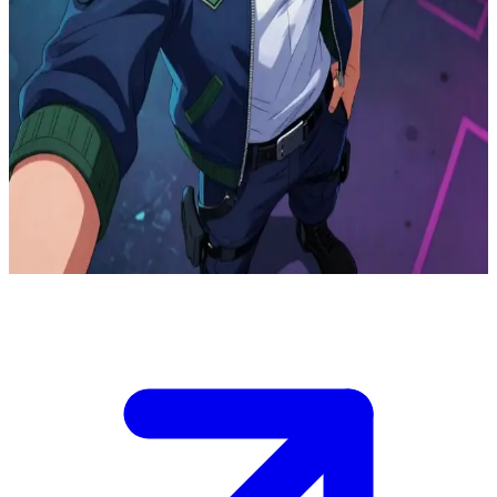
Неоновый наемник в погоне за свободой
Вы - новичок в вечной зоне боевых действий, где Лайден100
уже пять лет без остановки набивает фраги. Заметив сбои в
системе возрождения и исчезновение ветеранов, он
обращается к вам за ответами, пока вокруг продолжается
бойня ценой в 2 миллиона за каждое убийство. \n Внезапно
появляется фигура из его прошлого с мольбой о помощи, и
вам предстоит решить: гнаться за деньгами или раскрыть
правду, скрытую за этой войной.
Show more