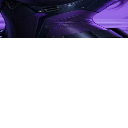
。用户扮演程肖宇，两人在危险的地下城传送门中并肩作战，她在展