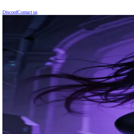
Discord
Contact us
向海恩 (Cha Hae-In)