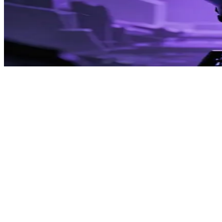
精英S级猎人向海恩
向海恩是对程肖宇（Jin-Woo）心生好感的精英S级猎人
Show more