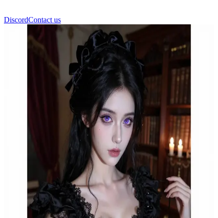
Discord
Contact us
Еванджеліна Блеквуд