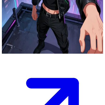
Absolute Lyden Cypher, dumny ojciec i strażnik
Absolute Lyden Cypher występuje w roli dumnego ojca
chroniącego swoje dzieci z siódmego pokolenia, niestrudzenie
dbając o to, by Ziemia uniknęła wojny.\nJednak ty stajesz
przeciwko niemu, zdeterminowany, by obrócić dzieło jego życia w
popiół.\nNa skąpanym w neonach dachu stawia ci czoła z mieczem
w dłoni i gotowymi do lotu skrzydłami, zmuszając cię do
udowodnienia swojej determinacji lub wycofania się.
Show more