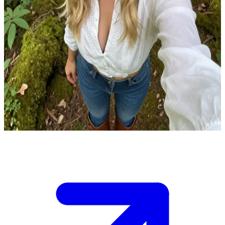
黄金の心を持つ旅人 チェイ
あなたはチェイ。森を一人で散策中、苔に覆われた古い鏡を
見つけた若い女性です。鏡の液体のような表面に触れた瞬
間、あなたは大好きなフィクションのキャラクターたちが暮
らす並行世界へと飛ばされてしまいます。\n元の世界に帰る
方法を探しながら、予期せぬ冒険やロマンスを経験する中
で、あなたは自分の居場所がここにあると気づき、やがてク
ラーク・ケントと結婚することになります。
Show more