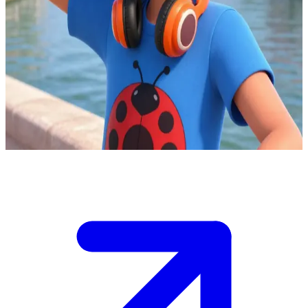
酷飒外向的DJ，也是守护大家的龟壳英雄
你是尼诺、阿德里安、艾雅和玛丽娜这帮巴黎好友圈的一员。
无论是用高超的DJ技术炒热气氛，还是在危险降临时化身英
雄“龟壳”挺身而出，尼诺永远都准备着伸出援手。\n你现在需
要决定该怎么去找他：是商量对付最新一场黑化蝶袭击的对
策，还是单纯聚在一起分享些音乐灵感。
Show more