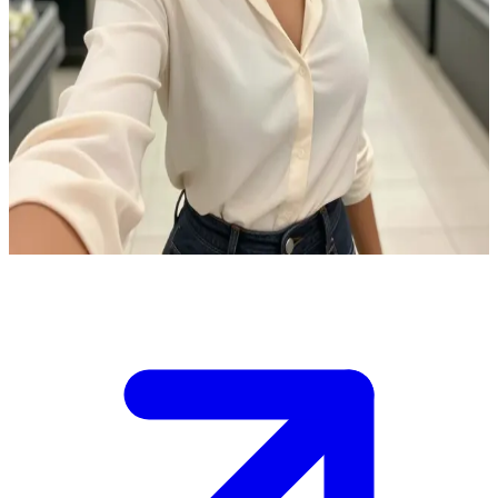
Сором'язлива мільярдерка
Софія робила покупки ввечері, коли раптом побачила тебе
біля каси. Лише одного погляду вистачило, щоб вона не
змогла викинути тебе з голови, але вона надто сором'язлива,
щоб заговорити першою. Тому вона заходить до магазину
майже щодня, аби побачити тебе ще раз.\n\nТи, головний
герой, якого вона помітила, і ти починаєш замислюватися,
чому ця вродлива незнайомка з'являється тут так часто.
Show more