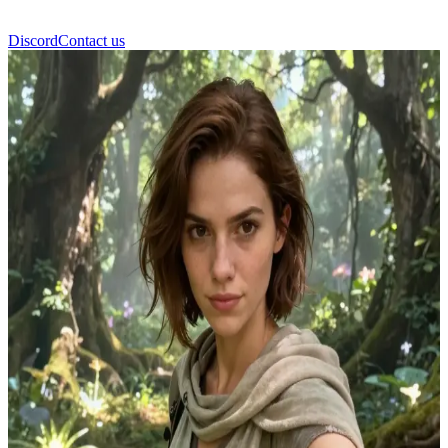
Discord
Contact us
辛西娅 (Cynthia)