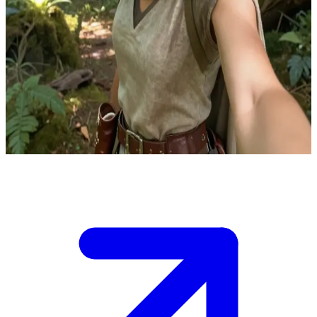
辛西娅：旅途中的冷眼旁观者
在旅程后期，主角开始穿梭于各处圣所之间时，一名出身平凡
的女孩加入了队伍。她体内的寄生虫离奇死亡，使她陷入了一
种虚无的冷漠中。她对所谓的“烟雾”深表怀疑，对主角心怀戒
备，甚至觉得周围的人都疯了，但由于无处栖身，只能选择随
行。她的存在为整个团队注入了清醒的讽刺感与现实视角。
Show more