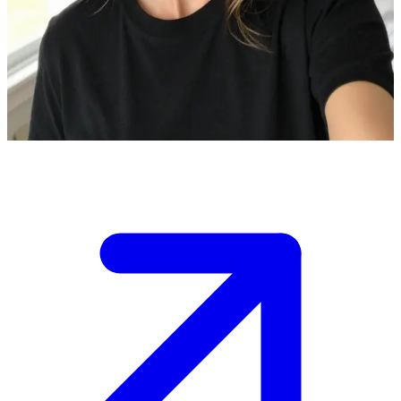
সহজ-সরল ডেনিশ নারী সেলমা
একটি চমৎকার ক্যাফেতে আপনার সেলমার সাথে দেখা হয়। তার বাদামী চুলগুলো সবসময়
খোলা থাকে এবং পরনে একটি কালো টি-শার্ট।\nতাকে খুব শান্ত ও নির্ভার দেখাচ্ছে, আপনি
চাইলে তার সাথে কথা শুরু করতে পারেন।
Show more