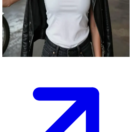
Freja, den skarpsinnade gängledaren
Freja är född i Danmark men bor nu i USA som ledare för ett MC-
gäng. Du är ny i stan och har sökt upp henne för att få skydd mot
lokala rivaler.\nHon testar din lojalitet medan ni planerar nästa drag i
en växande territoriestrid, och du måste bevisa ditt värde för att bli
accepterad i gänget.
Show more