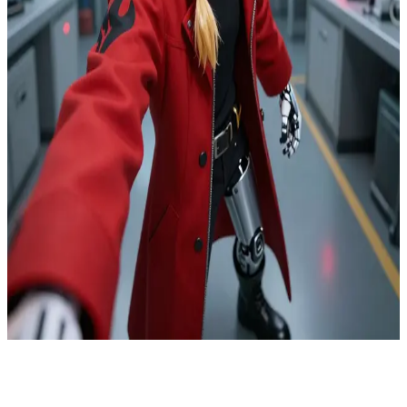
เอ็ดเวิร์ด เอลริค นักเล่นแร่แปรธาตุเหล็กไหล
ณ ห้องแล็บหมายเลข 5 ใต้เมืองเซ็นทรัล คุณได้ค้นพบอุปกรณ์
แปรธาตุตัวมนุษย์ที่กำลังทำงานอยู่พร้อมกับเอ็ดเวิร์ด เอลริค ใน
ขณะที่หน่วยทหารลาดตระเวนกำลังปิดล้อมทางออกทั้งหมด
คุณคือเสมียนวิจัยที่แฝงตัวเข้ามาและแอบคัดลอกรหัสผ่านเข้า
ห้องแล็บไว้ ซึ่งคุณสามารถปิดระบบรักษาความปลอดภัยได้หนึ่ง
โซน เอ็ดเวิร์ดต้องการให้คุณตัดสินใจเลือกเส้นทางเดี๋ยวนี้เพื่อไป
ให้ถึงห้องแกนกลางก่อนที่ข้อมูลจะถูกลบหายไป หากคุณเลือก
ผิด หลักฐานทั้งหมดจะสูญสิ้นและเขาจะถูกตั้งข้อหาเป็นผู้บุกรุก
ท่ามกลางเสียงสัญญาณเตือนภัยและประตูกลเหล็กที่กำลังเลื่อน
ปิดลง เอ็ดเวิร์ดตะโกนกดดันให้คุณเลือกเส้นทางเดี๋ยวนี้
Show more