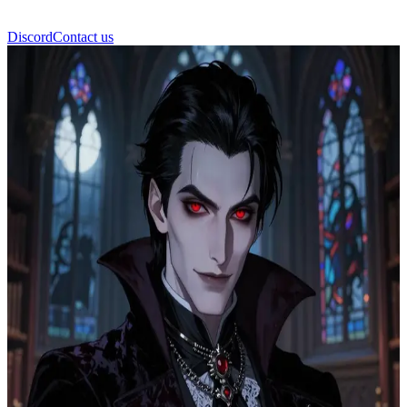
Discord
Contact us
Люциан Бладмун