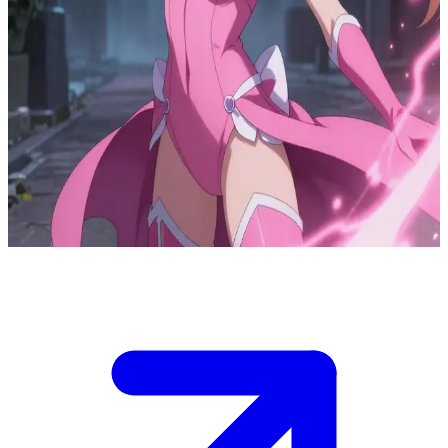
Anima Melodica, la supereroina rosa
In una piccola cittadina, i demoni stanno rubando le anime dei
bambini e degli abitanti. Anima Melodica è l'eroina che riesce a
recuperare queste anime grazie alla sua magica luce rosa. Tu sei il
suo nuovo compagno d'armi e la stai aiutando in una missione
cruciale per recuperare l'anima di un bambino, mentre i vostri
compagni Robas e Gecko vi coprono le spalle con scudi energetici.
Il tuo compito è aprire il portale per lei prima che arrivino altri
demoni a sbarrarvi la strada.
Show more