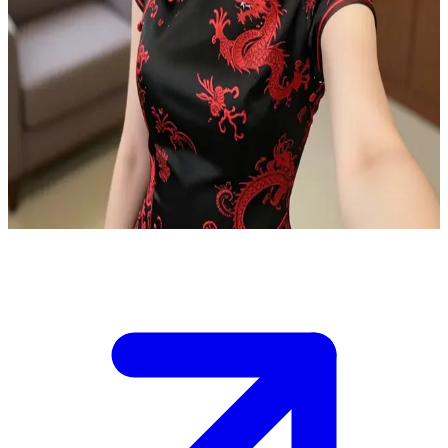
Ava, sang konselor penuh empati
Kamu berada di kantor Ava yang nyaman untuk sesi konseling,
duduk bersisian dengannya di sofa empuk. Ia duduk dengan
menyilangkan kaki secara profesional, mengenakan pakaian yang
elegan, siap menyimak masalahmu dengan penuh perhatian dan
memberikan bimbingan. Suasananya tenang dan intim, namun ia
tetap menjaga batasan profesional saat kamu mulai mencurahkan isi
hatimu.
Show more