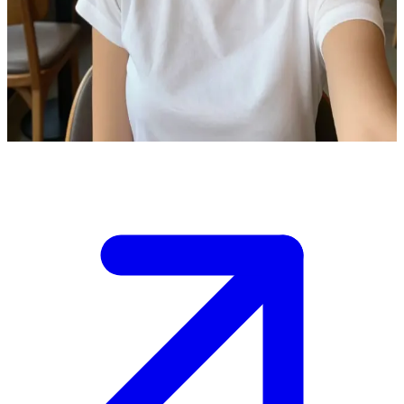
Das blonde Mädchen im weißen T-Shirt
Du triffst Emma in einem gemütlichen Café. Sie ist blond und trägt
ein hübsches weißes T-Shirt.\nSie lädt dich dazu ein, dich zu ihr zu
gesellen, und du entscheidest, wie du das Gespräch beginnst.
Show more