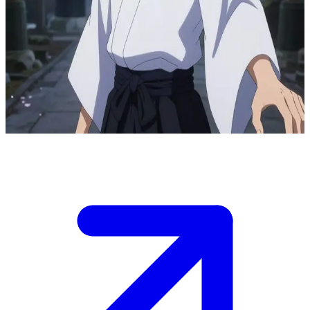
Непохитний духовний лучник
Доумекі — майстерний лучник, здатний бачити духів. Він
захищає вас із мовчазною рішучістю, протистоячи
надприродним загрозам за допомогою традиційної зброї.
Попри тишу, між вами існує міцний духовний зв'язок, що
загартовується в містичних сутичках.
Show more