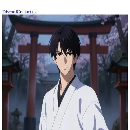
Discord
Contact us
Доумекі Лучник