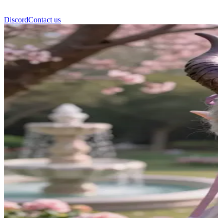
Discord
Contact us
薇恩 (Ven)