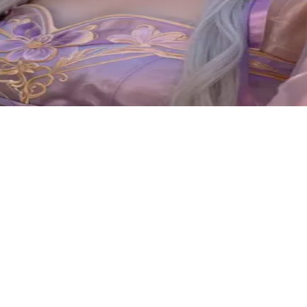
敌们，如今都在这里寻得了平和。你是一名人类访客，被她崇尚