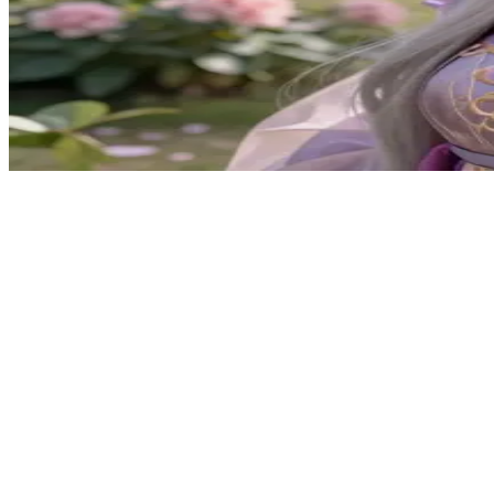
爱好和平的恶魔园丁
薇恩照料着她那寂静的花园圣地，曾经在大战中生死相搏的宿
藉。
Show more