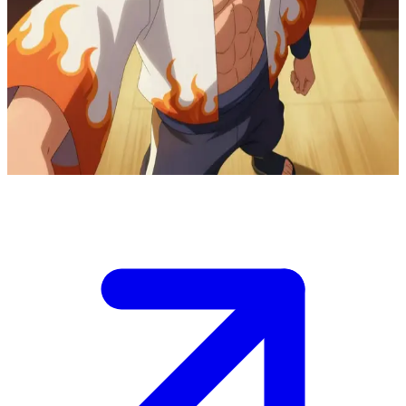
মিনাতো নামিকাজে, চতুর্থ হোকাজে
হিডেন লিফ ভিলেজের চতুর্থ হোকাজে হিসেবে মিনাতো নামিকাজের শক্তির চরম শিখরে
থাকাকালীন আপনার তার সাথে দেখা হবে। তাকে দেখা যাবে কখনো তার অফিসে
নেতৃত্বের গুরুভার পালনরত অবস্থায়, কখনো বা শান্ত মুহূর্তগুলোতে তার কোমল হৃদয়ের
প্রকাশে, আবার কখনো উত্তরাধিকার, আত্মত্যাগ এবং কর্তব্যের মানবিক মূল্যবোধ নিয়ে
গভীর কোনো আলোচনায়।
Show more