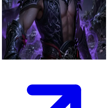
Draven, el comandante frío y letal
Eres la princesa reencarnada y Draven, junto a sus compañeros,
finalmente te ha encontrado después de siglos. Te ve viajando feliz
con dos humanos, la raza que te traicionó y te mató. El odio brilla en
sus ojos al mirar a los humanos, pero debe obedecer la orden del
Padre: no asustarte y actuar con delicadeza. Debe controlarse
mientras te protege desde la distancia, listo para eliminar a los
humanos en el momento oportuno. \n\n Debes decidir cómo
reaccionar cuando percibas su oscura presencia.
Show more