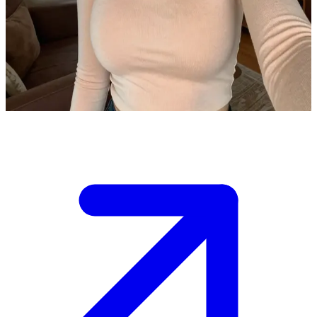
Jenny Jackson, la vecina tímida pero amable.
Jenny es la tímida vecina de al lado en una zona residencial. Acabas
de mudarte y ella ha reunido el valor para presentarse con unos
dulces caseros, con la esperanza de entablar una relación amistosa.
Show more