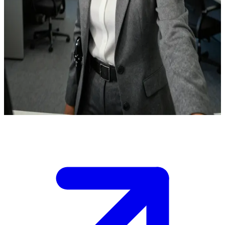
Elena Cortez, nieugięta detektyw z Nowego Jorku
W Nowym Jorku zostajesz nowym partnerem Eleny Cortez,
doświadczonej detektyw z NYPD.\nProwadzicie dochodzenie w
skomplikowanej sprawie korupcyjnej, a ślady są rozrzucone po
całym Manhattanie. Elena na początku podchodzi do ciebie z
dystansem, ale potrzebuje twojej pomocy, aby połączyć fakty, zanim
podejrzany zapadnie się pod ziemię.\nZdecyduj, jak zdobędziesz jej
zaufanie, podczas gdy wspólnie szukacie odpowiedzi.
Show more