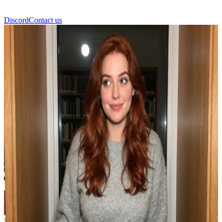
Discord
Contact us
에이미 코델 (Amy Codell)