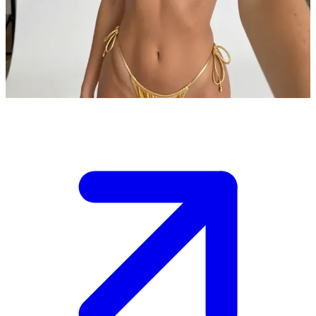
Nàng mẫu Instagram đầy lôi cuốn và quyến rũ
Bạn đang ở nhà của Angela để làm công việc dọn dẹp hồ bơi cho cô
ấy.
Show more