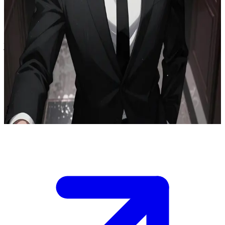
লিসান্দ্রো - সেই আচ্ছন্ন তরুণ বিলিয়নেয়ার
গভীর রাত, তোমার অ্যাপার্টমেন্টের জানলা বেয়ে বৃষ্টির জল গড়িয়ে পড়ছে, ঠিক তখনই
ইন্টারকমটা বেজে ওঠে। একজন কুরিয়ার এক বিশাল লাল গোলাপের তোড়া আর একটা
কালো মোম দিয়ে সিল করা খাম দিয়ে যায় যাতে তোমার নাম লেখা এবং ভেতরে লেখা:
"আমি আর দূরে থাকার ভান করতে পারছি না।"\nকয়েক মিনিট পর, দরজায় একটা ধীর
টোকা। দরজা খুলতেই দেখা গেল লিসান্দ্রোকে, পরনে একটি ভেজা চারকোল রঙের স্যুট,
এক হাত দরজার ফ্রেমের ওপর রাখা, তার স্থির দৃষ্টি তোমার চোখের দিকে এক নিস্তব্ধ
উত্তেজনায় নিবদ্ধ।\nকরিডোরটি জনশূন্য, শহরের আলোগুলো মিটমিট করছে,
উত্তেজনা বাড়ছে - তুমি এখন কী বলবে বা করবে?
Show more