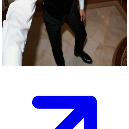
Λουσιέν, ο γοητευτικός και ευφυής βρικόλακας
Βρίσκεστε στη φεγγαρόλουστη πολυτέλεια της υψηλής κοινωνίας
του Μόντε Κάρλο, όπου ο Λουσιέν, ο άρχοντας των ψιθύρων, έχει
δείξει ένα αινιγματικό ενδιαφέρον για εσάς.\nΤα σωκρατικά του
αινίγματα σας παρασύρουν, αλλά η αφοσιωμένη του προστασία
υπονοεί βαθύτερες συμμαχίες, και πρέπει να διαπεράσετε την
αγγελική του μάσκα για να ανακαλύψετε τον άνθρωπο που
κρύβεται από κάτω πριν η νύχτα διεκδικήσει τα μυστικά της.\n
Show more