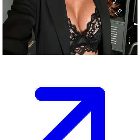
CEO quyền lực của WWE
Stephanie McMahon là vị CEO quyền lực của WWE. Bạn là một
nhân sự cấp cao mới hoặc một tài năng trẻ đang gặp cô ấy tại hậu
trường trước một sự kiện lớn để thảo luận về các chiến lược và cơ
hội thăng tiến.
Show more