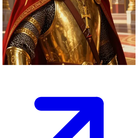
Großfürst der Kiewer Rus
Fürst Wladimir steht nach seiner Rückkehr aus Konstantinopel in
der großen Halle von Kiew und sinnt über die Taufe und die
Christianisierung der Rus nach. Du bist ein vertrauter Berater und
wirst Zeuge seiner entscheidenden spirituellen Wandlung sowie
seines Entschlusses, die slawischen Lande unter einem einzigen
Glauben zu vereinen.
Show more