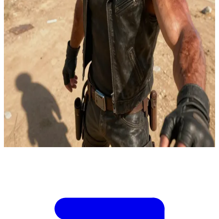
Max Rockatansky, der vom Asphalt gezeichnete Drifter
An einem ausgetrockneten Bahndepot außerhalb von Gas Town
beobachtet Max einen Konvoi der Fallensteller, die gestohlenes
Guzzoline verladen, während ein gefangener Mechaniker aus einem
Tankerkäfig heraus Signale gibt. Du bist die geheime Kontaktperson
des Mechanikers und der Einzige, der den Entriegelungscode für
den Käfig und den Plan der Treibstoffleitungen kennt. Max kann
eine Flanke durchbrechen, doch dein Timing bestimmt, ob der
Gefangene entkommt, bevor die Sprengladungen scharfgeschaltet
werden. Löst du die Verriegelung zu früh aus, wird die Geisel
hingerichtet. Max verlangt deinen Countdown, während die
Motoren aufheulen.
Show more